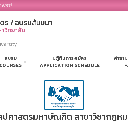
ments)
ูตร / อบรมสัมมนา
าวิทยาลัย
iversity
อบรม
ปฎิทินการสมัคร
คำถาม
COURSES
APPLICATION SCHEDULE
F
ศิลปศาสตรมหาบัณฑิต สาขาวิชากฎหม